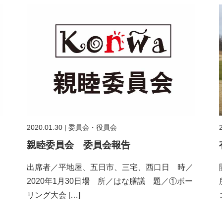
2020.01.30
|
委員会・役員会
親睦委員会 委員会報告
出席者／平地屋、五日市、三宅、西口日 時／
2020年1月30日場 所／はな膳議 題／①ボー
リング大会 […]