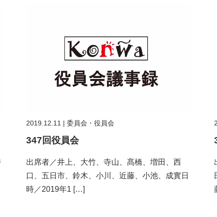
2019.12.11
|
委員会・役員会
347回役員会
時
出席者／井上、大竹、寺山、髙橋、増田、西
口、五日市、鈴木、小川、近藤、小池、成實日
時／2019年1 […]