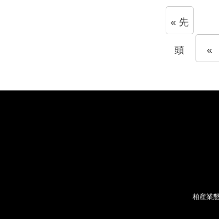
« 先
頭
«
柏産業