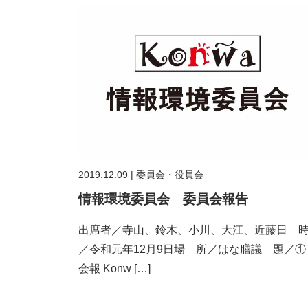
2019.12.09
|
委員会・役員会
情報環境委員会 委員会報告
出席者／寺山、鈴木、小川、大江、近藤日 
／令和元年12月9日場 所／はな膳議 題／①
会報 Konw […]