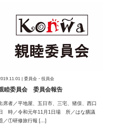
2019.11.01
|
委員会・役員会
親睦委員会 委員会報告
出席者／平地屋、五日市、三宅、猪俣、西口
日 時／令和元年11月1日場 所／はな膳議
題／①研修旅行報 […]