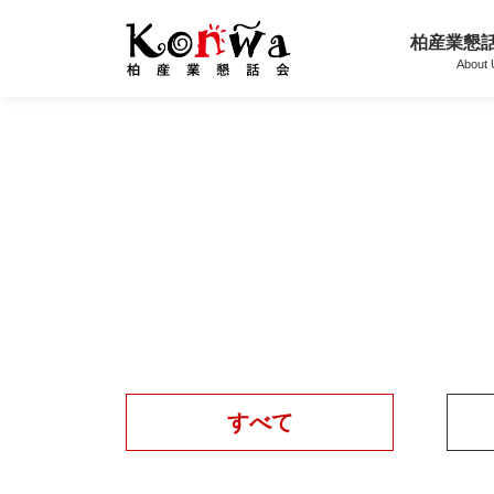
柏産業懇
About
Skip
to
content
すべて