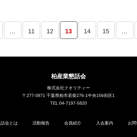
...
11
12
13
14
15
...
柏産業懇話会
株式会社クオリティー
〒277-0871 千葉県柏市若柴276-1中央156街区1
TEL:04-7197-5820
懇話会とは
活動報告
会員紹介
入会案内
お問