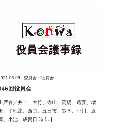
2021.03.09
|
委員会・役員会
346回役員会
出席者／井上、大竹、寺山、髙橋、遠藤、増
田、平地屋、西口、五日市、鈴木、小川、近
藤、小池、成實日 時 […]