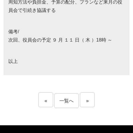
周知方法や負担金、予算の配分、プランなど来月の役
員会で引続き協議する
備考/
次回、役員会の予定 ９ 月 １１ 日（ 木 ）18時 ～
以上
«
一覧へ
»