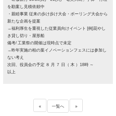
を勘案し見積依頼中
・親睦事業 従来の歩け歩け大会・ボーリング大会から
新たな企画を提案
→福利厚生を重視した従業員向けイベント [例]花やし
き貸し切り・屋形船
備考/ 工業祭の開催は現時点で未定
→昨年実施の柏の葉イノベーションフェスには参加し
ない考え
次回、役員会の予定 ８ 月 ７ 日（ 木 ）18時 ～
以上
«
一覧へ
»