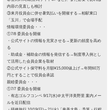
内容の見直しも検討
③来月役員会に併せ暑気払いを開催する→柏駅東口
「玉川」で会場手配
情報環境委員会・・・
①7/8 委員会を開催
・公式サイトの情報を充実させる→更新の頻度を高め
る
・助成金・補助金の情報を発信する→制度導入例とし
て活用した会員企業を取材
②公式サイト保守料を月額¥15,000値上げ→年間60万
円とすることで役員会承認
親睦委員会・・・
①7/7 委員会を開催
・有志ゴルフコンペ 9/17(水)＠太平洋美野里 案内メー
ルを近日配信
・研修旅行 10/19(日)～21(火)「奄美大島」予算・行程