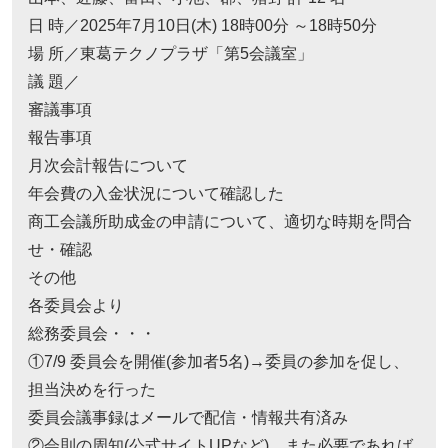
日 時／2025年7月10日(木) 18時00分 ～18時50分
場 所／東葛テクノプラザ「第5会議室」
議 題／
審議事項
報告事項
月次会計報告について
年会費の入金状況について確認した
商工会議所助成金の申請について、適切な時期を問合
せ・確認
その他
各委員会より
総務委員会・・・
①7/9 委員会を開催(参加者5名)→委員の参加を促し、
担当決めを行った
委員会議事録はメールで配信・情報共有済み
②会則の周知(公式サイトUPなど)、また必要であれば