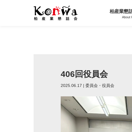
柏産業懇
About
Skip
to
content
406回役員会
2025.06.17 | 委員会・役員会