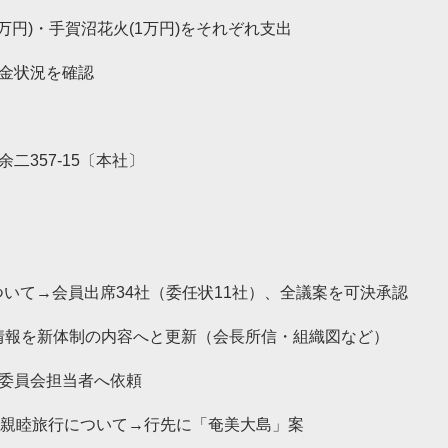
円)・手賀沼花火(1万円)をそれぞれ支出
金状況を確認
357-15〔本社〕
ついて→会員出席34社（委任状11社）、全議案を可決承認
情報を新体制の内容へと更新（会長所信・組織図など）
委員会担当者へ依頼
 親睦旅行について→行先に「奄美大島」案