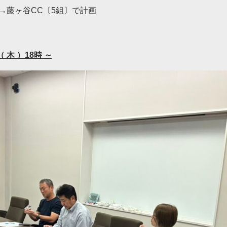
て→藤ヶ谷CC〔5組〕で計画
木 ）18時 ～