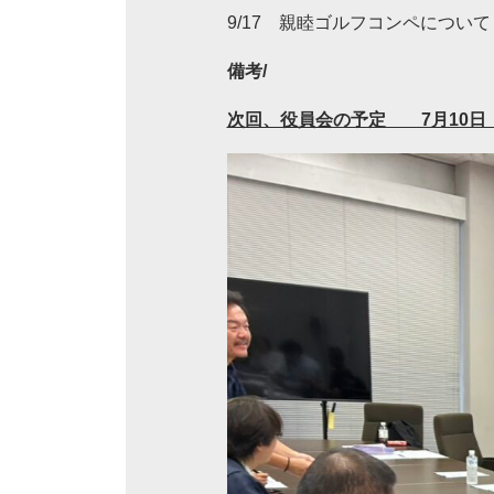
9/17 親睦ゴルフコンペについ
備考/
次回、役員会の予定 7月10日（ 