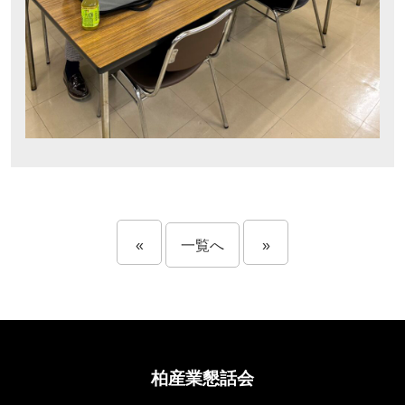
«
一覧へ
»
柏産業懇話会