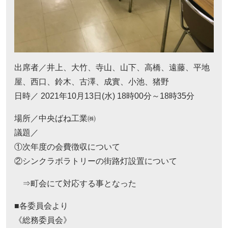
出席者／井上、大竹、寺山、山下、高橋、遠藤、平地
屋、西口、鈴木、古澤、成實、小池、猪野
日時／ 2021年10月13日(水) 18時00分～18時35分
場所／中央ばね工業㈱
議題／
①次年度の会費徴収について
②シンクラボラトリーの街路灯設置について
⇒町会にて対応する事となった
■各委員会より
《総務委員会》