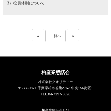
3）役員体制について
«
一覧へ
»
柏産業懇話会
株式会社クオリティー
〒277-0871 千葉県柏市若柴276-1中央156街区1
TEL:04-7197-5820
柏産業懇話会とは