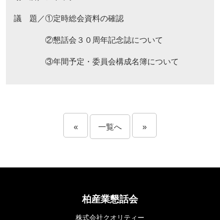
議 題／①定時総会資料の確認
②懇話会３０周年記念誌について
③年間予定・委員会構成名簿について
«
一覧へ
»
柏産業懇話会
株式会社クオリティー