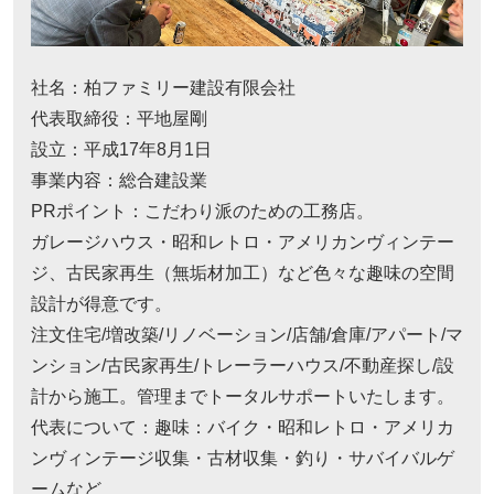
社名：柏ファミリー建設有限会社
代表取締役：平地屋剛
設立：平成17年8月1日
事業内容：総合建設業
PRポイント：こだわり派のための工務店。
ガレージハウス・昭和レトロ・アメリカンヴィンテー
ジ、古民家再生（無垢材加工）など色々な趣味の空間
設計が得意です。
注文住宅/増改築/リノベーション/店舗/倉庫/アパート/マ
ンション/古民家再生/トレーラーハウス/不動産探し/設
計から施工。管理までトータルサポートいたします。
代表について：趣味：バイク・昭和レトロ・アメリカ
ンヴィンテージ収集・古材収集・釣り・サバイバルゲ
ームなど